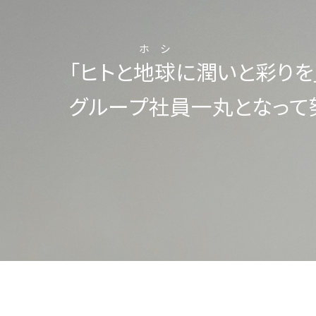
ホシ
「ヒトと
地球
に潤いと彩りを
グループ社員一丸となって