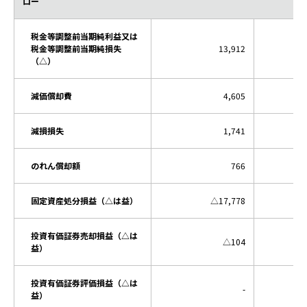
ロー
税金等調整前当期純利益又は
税金等調整前当期純損失
13,912
（△）
減価償却費
4,605
減損損失
1,741
のれん償却額
766
固定資産処分損益（△は益）
△17,778
投資有価証券売却損益（△は
△104
益）
投資有価証券評価損益（△は
-
益）