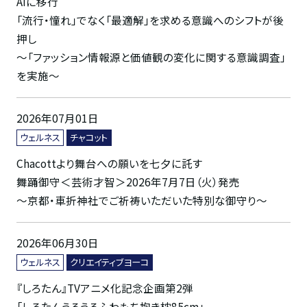
AIに移行
「流行・憧れ」でなく「最適解」を求める意識へのシフトが後
押し
～「ファッション情報源と価値観の変化に関する意識調査」
を実施～
2026年07月01日
ウェルネス
チャコット
Chacottより舞台への願いを七夕に託す
舞踊御守＜芸術才智＞2026年7月7日（火）発売
～京都・車折神社でご祈祷いただいた特別な御守り～
2026年06月30日
ウェルネス
クリエイティブヨーコ
『しろたん』TVアニメ化記念企画第2弾
「しろたんうるうるふわもち抱き枕85cm」