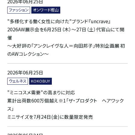
2026年06月25日
ファッション
オンワード樫山
"多様化する働く女性に向けた"ブランド『uncrave』
2026AW展示会を6月25日（木）～27日（土）代官山にて開
催
～大好評の「アンクレイヴな人＝向田邦子」特別企画展 初
のAWコレクション～
2026年06月25日
ウェルネス
KOKOBUY
"ミニコスメ需要"の高まりに対応
累計出荷数600万個越え※1「ザ・プロダクト ヘアワック
ス」
ミニサイズを7月24日(金)に数量限定発売