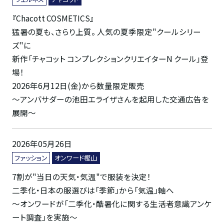
『Chacott COSMETICS』
猛暑の夏も、さらり上質。 人気の夏季限定"クールシリー
ズ"に
新作「チャコット コンプレクションクリエイターN クール」登
場！
2026年6月12日(金)から数量限定販売
～アンバサダーの池田エライザさんを起用した交通広告を
展開～
2026年05月26日
ファッション
オンワード樫山
7割が"当日の天気・気温"で服装を決定！
二季化・日本の服選びは「季節」から「気温」軸へ
～オンワードが「二季化・酷暑化に関する生活者意識アンケ
ート調査」を実施～