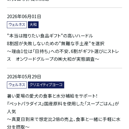
2026年06月01日
ウェルネス
大和
"本当は贈りたい食品ギフト"の高いハードル
8割超が失敗しないための"無難な手土産"を選択
〜理由1位は「日持ち」への不安、6割がギフト選びにストレ
ス オンワードグループの㈱大和が実態調査〜
2026年05月29日
ウェルネス
クリエイティブヨーコ
暑い夏場の愛犬の食事と水分補給をサポート！
『ペットパラダイス』国産原料を使用した「スープごはん」が
人気
〜真夏日到来で想定比2倍の売上、食事と一緒に手軽に水
分を摂取〜