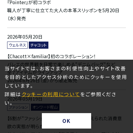
『Pointer』が初コラボ
職人が丁寧に仕立てた大人の本革スリッポンを5月20日
（水）発売
2026年05月20日
ウェルネス
チャコット
【Chacott×familiar】初のコラボレーション！
バレエの世界観を日常で楽しめる"デニムバッグ"など
当サイトでは、お客さまの利便性向上やサイト改善
全７アイテムがラインアップ
を目的としたアクセス分析のためにクッキーを使用
2026年6月26日（金）から限定販売
しています。
詳細は
クッキーの利用について
をご参照くださ
2026年05月19日
い。
ファッション
オンワード樫山
【6割が"ファッションにもっと使いたい"抑えられた消費意
OK
欲の実態が明らかに】