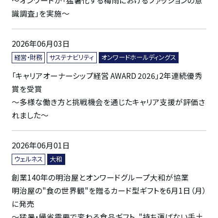
～オンワードが「猛暑化する梅雨におけるファッションの意
識調査」を実施～
2026年06月03日
経営・財務
サステナビリティ
オンワードホールディングス
「キャリアオーナーシップ経営 AWARD 2026」2年連続優秀
賞を受賞
～多様な働き方と挑戦機会を通じたキャリア支援が評価さ
れました～
2026年06月01日
ウェルネス
大和
創業140年の明治屋とオンワードグループ大和が協業
明治屋の"食の世界観"を贈るカード型ギフトを6月1日（月）
に発売
〜猛暑・帰省需要で変わる食品ギフト、"持ち運ばない手土