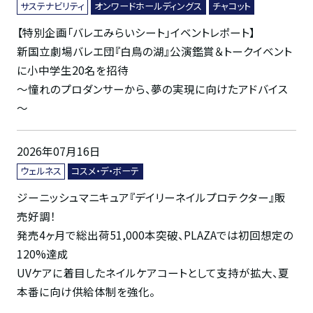
サステナビリティ
オンワードホールディングス
チャコット
【特別企画「バレエみらいシート」イベントレポート】
新国立劇場バレエ団『白鳥の湖』公演鑑賞＆トークイベント
に小中学生20名を招待
～憧れのプロダンサーから、夢の実現に向けたアドバイス
～
2026年07月16日
ウェルネス
コスメ・デ・ボーテ
ジーニッシュマニキュア『デイリーネイルプロテクター』販
売好調！
発売4ヶ月で総出荷51,000本突破、PLAZAでは初回想定の
120%達成
UVケアに着目したネイルケアコートとして支持が拡大、夏
本番に向け供給体制を強化。