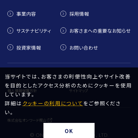
事業内容
採用情報
サステナビリティ
お客さまへの重要なお知らせ
投資家情報
お問い合わせ
当サイトでは、お客さまの利便性向上やサイト改善
電子公告
サイトポリシー
を目的としたアクセス分析のためにクッキーを使用
個人情報保護方針
サイトマップ
しています。
詳細は
クッキーの利用について
をご参照くださ
い。
株式会社オンワード樫山
OK
© ONWARD HOLDINGS CO., LTD.