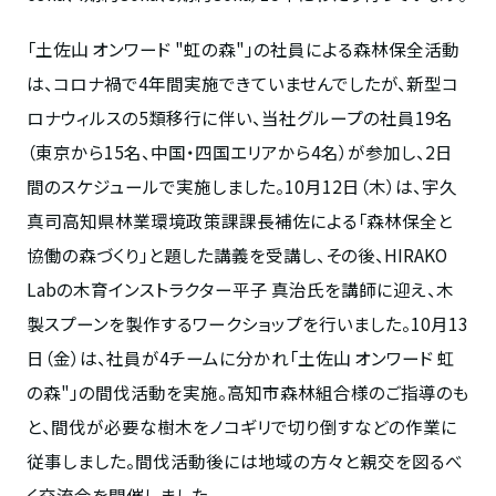
「土佐山 オンワード "虹の森"」の社員による森林保全活動
は、コロナ禍で4年間実施できていませんでしたが、新型コ
ロナウィルスの5類移行に伴い、当社グループの社員19名
（東京から15名、中国・四国エリアから4名）が参加し、2日
間のスケジュールで実施しました。10月12日（木）は、宇久
真司高知県林業環境政策課課長補佐による「森林保全と
協働の森づくり」と題した講義を受講し、その後、HIRAKO
Labの木育インストラクター平子 真治氏を講師に迎え、木
製スプーンを製作するワークショップを行いました。10月13
日（金）は、社員が4チームに分かれ「土佐山 オンワード 虹
の森"」の間伐活動を実施。高知市森林組合様のご指導のも
と、間伐が必要な樹木をノコギリで切り倒すなどの作業に
従事しました。間伐活動後には地域の方々と親交を図るべ
く交流会を開催しました。