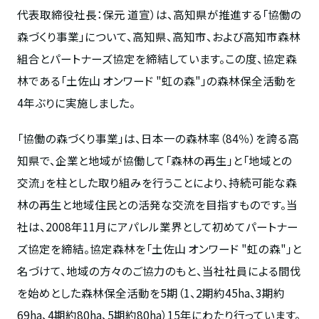
代表取締役社長：保元 道宣）は、高知県が推進する「協働の
森づくり事業」について、高知県、高知市、および高知市森林
組合とパートナーズ協定を締結しています。この度、協定森
林である「土佐山 オンワード "虹の森"」の森林保全活動を
4年ぶりに実施しました。
「協働の森づくり事業」は、日本一の森林率（84％）を誇る高
知県で、企業と地域が協働して「森林の再生」と「地域との
交流」を柱とした取り組みを行うことにより、持続可能な森
林の再生と地域住民との活発な交流を目指すものです。当
社は、2008年11月にアパレル業界として初めてパートナー
ズ協定を締結。協定森林を「土佐山 オンワード "虹の森"」と
名づけて、地域の方々のご協力のもと、当社社員による間伐
を始めとした森林保全活動を5期（1、2期約45ha、3期約
69ha、4期約80ha、5期約80ha）15年にわたり行っています。