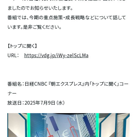
ましたのでお知らせいたします。
番組では、今期の重点施策・成長戦略などについて話して
います。是非ご覧ください。
【トップに聞く】
URL
：
https://vdg.jp/iWy-zelScLMa
番組名：日経
CNBC
『朝エクスプレス』内「トップに聞く」コー
ナー
放送日：
2025
年
7
月
9
日（水）