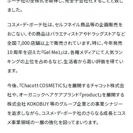
ボーテ社の全株式を取得し、完全子会社化することと致し
ました。
コスメ・デ・ボーテ社は、セルフネイル商品等の企画販売を
おこない、その商品はバラエティストアやドラッグストアなど
全国
7,000
店舗以上で販売されています。特に、今年発売
10
周年を迎えた『
Gel Me1
』は、各種メディアにて人気ラン
キングの上位を占めるなど、生活者から高い評価を得てい
ます。
今後、『
Chacott COSMETICS
』を展開するチャコット株式会
社や、オーガニックヘアケアブランド『
product
』を展開する
株式会社
KOKOBUY
等のグループ企業との事業シナジー
を追求しながら、コスメ・デ・ボーテ社のさらなる成長とコス
メ事業領域の一層の強化を図ってまいります。