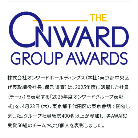
株式会社オンワードホールディングス（本社：東京都中央区
代表取締役社長：保元 道宣）は、
2025
年度に活躍した社員
（チーム）を表彰する「
2025
年度オンワードグループ表彰
式」を、
4
月
23
日（木）、東京都千代田区の東京會舘で開催し
ました。グループ社員総勢
400
名以上が参加し、各
AWARD
受賞
50
組のチームおよび個人を表彰しました。