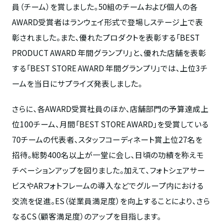
員（チーム）を賞しました。
50
組のチームおよび個人の各
AWARD
受賞者はランウェイ形式で登場しステージ上で表
彰されました。また、優れたプロダクトを表彰する「
BEST
PRODUCT AWARD
年間グランプリ」と、優れた店舗を表彰
する「
BEST STORE AWARD
年間グランプリ」では、上位
3
チ
ームを当日にサプライズ発表しました。
さらに、各
AWARD
受賞社員のほか、店舗部門の予算達成上
位
100
チーム、月間「
BEST STORE AWARD
」を受賞している
70
チームの代表者、スタッフコーディネート賞上位
27
名を
招待。総勢
400
名以上が一堂に会し、日頃の功績を称えモ
チベーションアップを図りました。加えて、フォトシェアサー
ビスや
AR
フォトフレームの導入などでグループ内における
交流を促進。
ES
（従業員満足度）を向上することにより、さら
なる
CS
（顧客満足度）のアップを目指します。