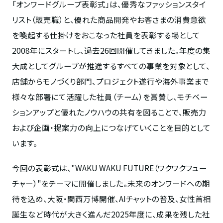
「オンワードグループ表彰式」は、優秀なファッションスタイ
リスト（販売職）と、優れた商品開発やお客さまの消費意欲
を喚起する仕掛けをおこなった社員を表彰する場として
2008
年にスタートし、過去
26
回開催してきました。年度の集
大成としてグループが推進するすべての事業を対象として、
店舗からモノづくり部門、プロジェクト遂行や海外事業まで
様々な部署にて活躍した社員（チーム）を賞賛し、モチベー
ションアップと優れたノウハウの共有を図ることで、販売力
および企画・提案力の向上につなげていくことを目的として
います。
今回の表彰式は、"
WAKU WAKU FUTURE
（ワクワクフュー
チャー）
"
をテーマに開催しました。未来のオンワードへの期
待を込め、大阪・関西万博開催、
AI
チャットの普及、女性首相
誕生など時代が大きく進んだ
2025
年度に、成果を残した社