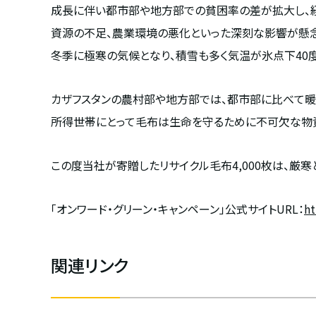
成長に伴い都市部や地方部での貧困率の差が拡大し、
資源の不足、農業環境の悪化といった深刻な影響が懸念
冬季に極寒の気候となり、積雪も多く気温が氷点下
40
カザフスタンの農村部や地方部では、都市部に比べて暖
所得世帯にとって毛布は生命を守るために不可欠な物資
この度当社が寄贈したリサイクル毛布
4,000
枚は、厳寒
「オンワード・グリーン・キャンペーン」公式サイト
URL
：
ht
関連リンク