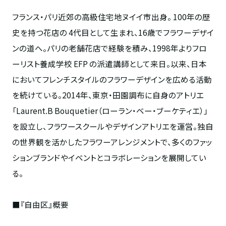
フランス・パリ近郊の高級住宅地ヌイイ市出身。
100
年の歴
史を持つ花店の
4
代目として生まれ、
16
歳でフラワーデザイ
ンの道へ。パリの老舗花店で経験を積み、
1998
年よりフロ
ーリスト養成学校
EFP
の派遣講師として来日。以来、日本
においてフレンチスタイルのフラワーデザインを広める活動
を続けている。
2014
年、東京・田園調布に自身のアトリエ
「
Laurent.B Bouquetier
（ローラン・ベー・ブーケティエ）」
を設立し、フラワースクールやデザインアトリエを運営。独自
の世界観を活かしたフラワーアレンジメントで、多くのファッ
ションブランドやイベントとコラボレーションを展開してい
る。
■『自由区』概要