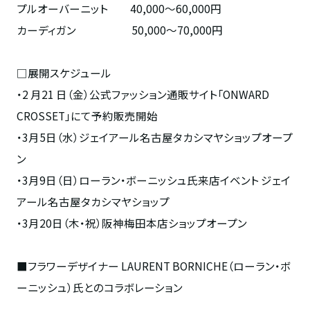
プルオーバーニット 40,000～60,000円
カーディガン 50,000～70,000円
□展開
スケジュール
・2 月
21
日（金）公式ファッション通販サイト「
ONWARD
CROSSET
」にて予約販売開始
・
3月
5
日（水）ジェイアール名古屋タカシマヤショップオープ
ン
・
3
月
9
日（日）ローラン・ボーニッシュ氏来店イベント ジェイ
アール名古屋タカシマヤショップ
・
3
月
20
日（木・祝）阪神梅田本店ショップオープン
■
フラワーデザイナー
LAURENT BORNICHE
（ローラン・ボ
ーニッシュ）氏とのコラボレーション