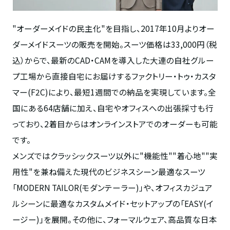
"オーダーメイドの民主化
"
を目指し、
2017
年
10
月よりオー
ダーメイドスーツの販売を開始。スーツ価格は
33,000
円（税
込）からで、最新の
CAD
・
CAM
を導入した大連の自社グルー
プ工場から直接自宅にお届けするファクトリー・トゥ・カスタ
マー
(F2C)
により、最短
1
週間での納品を実現しています。全
国にある
64
店舗に加え、自宅やオフィスへの出張採寸も行
っており、
2
着目からはオンラインストアでのオーダーも可能
です。
メンズではクラッシックスーツ以外に"機能性""着心地""実
用性"を兼ね備えた現代のビジネスシーン最適なスーツ
「
MODERN TAILOR(
モダンテーラー
)
」や、オフィスカジュア
ルシーンに最適なカスタムメイド・セットアップの「
EASY(
イ
ージー
)
」を展開。その他に、フォーマルウェア、高品質な日本