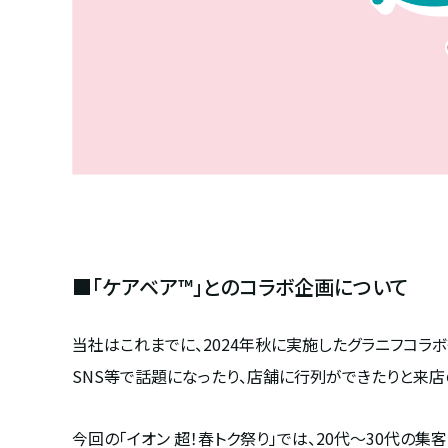
■「ケアベア™」とのコラボ企画について
当社はこれまでに、
2024
年秋に実施したグラニフコラボ
SNS
等で話題になったり、店舗に行列ができたりと来店
今回の「イオン 超！春トク祭り」では、
20
代～
30
代の集客