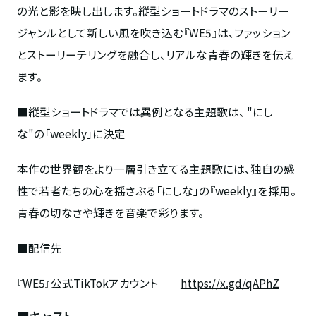
の光と影を映し出します。縦型ショートドラマのストーリー
ジャンルとして新しい風を吹き込む『WE5』は、ファッション
とストーリーテリングを融合し、リアルな青春の輝きを伝え
ます。
■
縦型ショートドラマでは異例となる
主題歌は、 "にし
な"の「
weekly
」に決定
本作の世界観をより一層引き立てる主題歌には、独自の感
性で若者たちの心を揺さぶる「にしな」の『weekly』を採用。
青春の切なさや輝きを音楽で彩ります。
■配信先
『WE5』公式TikTokアカウント
https://x.gd/qAPhZ
■キャスト