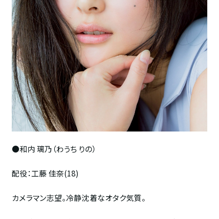
●和内 璃乃（わうち りの）
配役：工藤 佳奈(18)
カメラマン志望。冷静沈着なオタク気質。