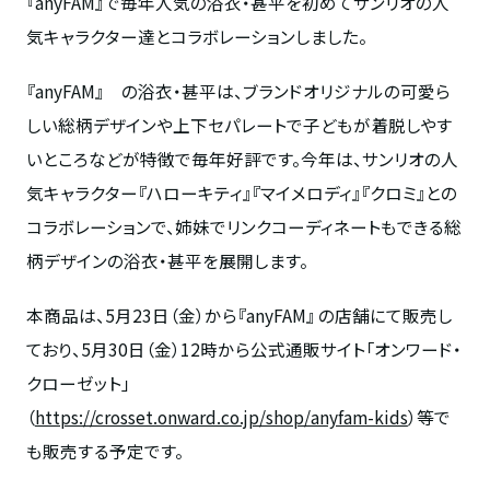
『
anyFAM
』で毎年人気の浴衣・甚平を初めてサンリオの人
気キャラクター達とコラボレーションしました。
『
anyFAM
』 の浴衣・甚平は、ブランドオリジナルの可愛ら
しい総柄デザインや上下セパレートで子どもが着脱しやす
いところなどが特徴で毎年好評です。今年は、サンリオの人
気キャラクター『ハローキティ』『マイメロディ』『クロミ』との
コラボレーションで、姉妹でリンクコーディネートもできる総
柄デザインの浴衣・甚平を展開します。
本商品は、
5
月
23
日（金）から『
anyFAM
』 の店舗にて販売し
ており、
5
月
30
日（金）
12
時から公式通販サイト「オンワード・
クローゼット」
（
https://crosset.onward.co.jp/shop/anyfam-kids
）
等で
も
販売する予定です。