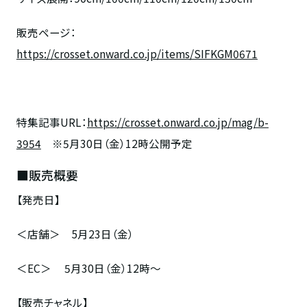
販売ページ：
https://crosset.onward.co.jp/items/SIFKGM0671
特集記事
URL
：
https://crosset.onward.co.jp/mag/b-
3954
※
5
月
30
日（金）
12
時公開予定
■販売概要
【発売日】
＜店舗＞
5
月
23
日（金）
＜
EC
＞
5
月
30
日（金）
12
時～
【販売チャネル】