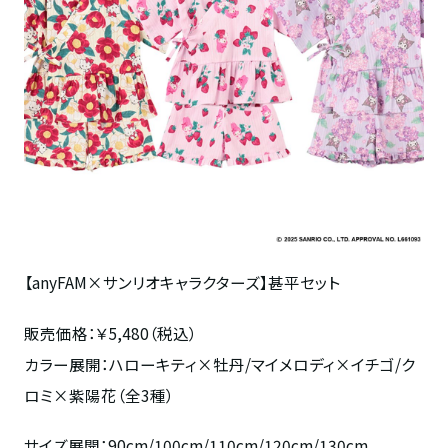
【
anyFAM×
サンリオキャラクターズ】甚平セット
販売価格：￥
5,480
（税込）
カラー展開：ハローキティ×牡丹
/
マイメロディ×イチゴ
/
ク
ロミ
×
紫陽花（全
3
種）
サイズ展開：
90cm/100cm/110cm/120cm/130cm