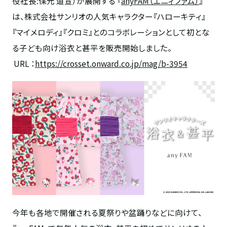
役社長
:
保元 道宣）が展開する 『
anyFAM（エニィファム）
』
は、株式会社サンリオの人気キャラクター『ハローキティ』
『マイメロディ』『クロミ』とのコラボレーションとして初とな
る子ども向け浴衣と甚平を販売開始しました。
URL ：
https://crosset.onward.co.jp/mag/b-3954
今年も各地で開催される夏祭りや盆踊りなどに向けて、