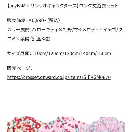
【
anyFAM×
サンリオキャラクターズ】ロング丈浴衣セット
販売価格：￥
6,990~
（税込）
カラー展開：ハローキティ×牡丹
/
マイメロディ×イチゴ
/
ク
ロミ
×
紫陽花（全
3
種）
サイズ展開：
110cm/120cm/130cm/140cm/150cm
販売ページ：
https://crosset.onward.co.jp/items/SIFKGM0670