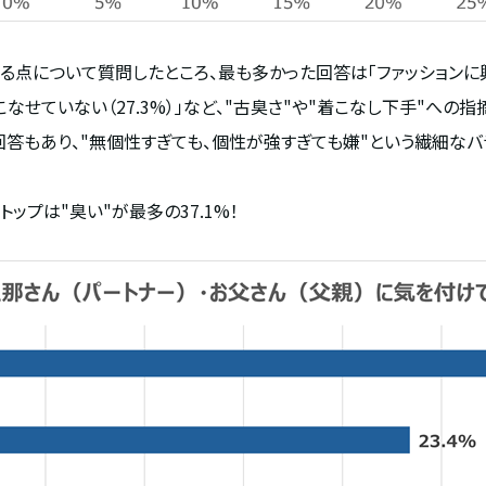
なる点について質問したところ、最も多かった回答は「ファッションに
こなせていない（
27.3%
）」など、
"
古臭さ
"
や
"
着こなし下手
"
への指
回答もあり、
"
無個性すぎても、個性が強すぎても嫌
"という繊細なバ
ップは"臭い"が最多の37.1%！