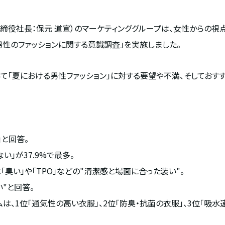
締役社長：保元 道宣）のマーケティンググループは、女性からの視
性のファッションに関する意識調査」を実施しました。
て「夏における男性ファッション」に対する要望や不満、そしておす
と回答。
ない」が
37.9%
で最多。
臭い」や「
TPO
」などの
"
清潔感と場面に合った装い
"
。
い
"
と回答。
ムは、
1
位「通気性の高い衣服」、
2
位「防臭・抗菌の衣服」、
3
位「吸水