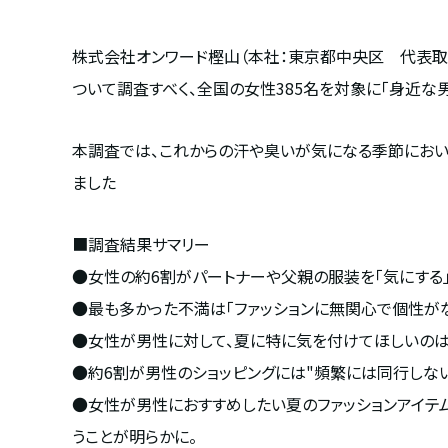
株式会社オンワード樫山（本社：東京都中央区 代表取
ついて調査すべく、全国の女性
385
名を対象に「身近な男
本調査では、これからの汗や臭いが気になる季節におい
ました
■調査結果サマリー
●女性の約6割がパートナーや父親の服装を「気にする」
●最も多かった不満は「ファッションに無関心で個性が
●女性が男性に対して、夏に特に気を付けてほしいのは「
●約
6
割が男性のショッピングには
"
頻繁には同行しな
●女性が男性におすすめしたい夏のファッションアイテ
うことが明らかに。