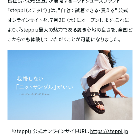
役社長：保元 道宣）
が展開するニットシューズブランド
『
steppi
（ステッピ）』は、"自宅で試着できる・買える" 公式
オンラインサイトを、７月
2
日（水）にオープンします。これに
より、『
steppi
』最大の魅力である履き心地の良さを、全国ど
こからでも体験していただくことが可能になりました。
『
steppi
』 公式オンラインサイト
URL
：
https://steppi.jp