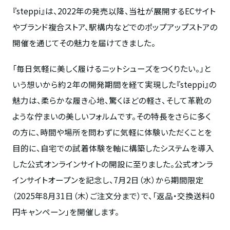
『
steppi
』は、
2022
年の発売以降、当社が展開する
EC
サイト
やブランド複合ストア、駅構内などでのポップアップストアの
開催を通じてその魅力を届けてきました。
「毎日気軽に美しく履けるニットシューズをつくりたい。」と
いう想いから約２年の開発期間を経て実現した『
steppi
』の
魅力は、柔らかな履き心地、驚くほどの軽さ、そして革靴の
ような佇まいの美しいフォルムです。その特長をさらに多く
の方に、時間や場所を問わずに気軽に体験いただくことを
目的に、自宅での試着体験を軸に構築したシステムを導入
した公式オンラインサイトの開設に至りました。公式オンラ
インサイトオープンを記念し、
7
月
2
日（水）から
期間限定
（2025年8月31日（木）ご注文分まで）で、「返品・交換送料0
円キャンペーン」を開催します。