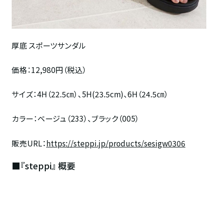
厚底 スポーツサンダル
価格：
12,980
円（税込）
サイズ：
4H
（
22.5
㎝）、
5H(23.5cm)
、
6H
（
24.5
㎝）
カラー：ベージュ（
233
）、ブラック（
005
）
販売URL：
https://steppi.jp/products/sesigw0306
■『steppi』 概要