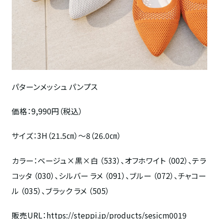
パターンメッシュ パンプス
価格：
9,990
円（税込）
サイズ：
3H
（
21.5
㎝）～
8
（
26.0
㎝）
カラー：ベージュ
×
黒
×
白 （
533
）、オフホワイト （
002
）、テラ
コッタ （
030
）、シルバー ラメ （
091
）、ブルー （
072
）、チャコー
ル （
035
）、ブラック ラメ （
505
）
販売URL：
https://steppi.jp/products/sesicm0019