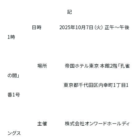
記
日時
2025
年
10
月
7
日（火） 正午～午後
1
時
場所
帝国ホテル東京 本館
2
階「孔雀
の間」
東京都千代田区内幸町
1
丁目
1
番
1
号
主催
株式会社オンワードホールディ
ングス