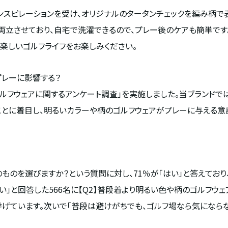
d"からインスピレーションを受け、オリジナルのタータンチェックを編み
を両立させており、自宅で洗濯できるので、プレー後のケアも簡単で
で、楽しいゴルフライフをお楽しみください。
プレーに影響する？
は「ゴルフウェアに関するアンケート調査」を実施しました。当ブラン
ことに着目し、明るいカラーや柄のゴルフウェアがプレーに与える意
のものを選びますか？という質問に対し、71％が「はい」と答えてお
はい」と回答した566名に【Q2】普段着より明るい色や柄のゴルフウ
挙げています。次いで「普段は避けがちでも、ゴルフ場なら気にならない」