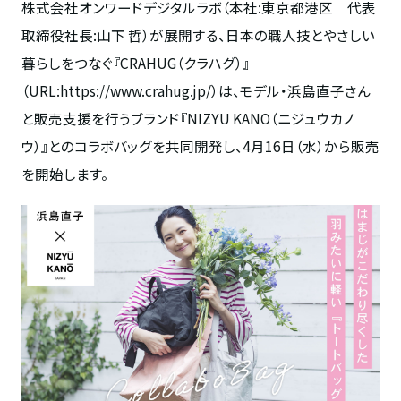
株式会社オンワードデジタルラボ（本社
:
東京都港区 代表
取締役社長
:
山下 哲）が展開する、日本の職人技とやさしい
暮らしをつなぐ『
CRAHUG
（クラハグ）』
（
URL:https://www.crahug.jp/
）は、モデル・浜島直子さん
と販売支援を行うブランド『
NIZYU KANO
（ニジュウカノ
ウ）』とのコラボバッグを共同開発し、4月
16
日（水）から販売
を開始します。