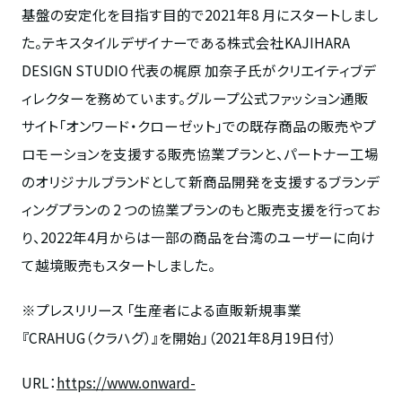
基盤の安定化を目指す目的で
2021
年
8
月にスタートしまし
た。テキスタイルデザイナーである株式会社
KAJIHARA
DESIGN STUDIO
代表の梶原 加奈子氏がクリエイティブデ
ィレクターを務めています。グループ公式ファッション通販
サイト「オンワード・クローゼット」での既存商品の販売やプ
ロモーションを支援する販売協業プランと、パートナー工場
のオリジナルブランドとして新商品開発を支援するブランデ
ィングプランの
2
つの協業プランのもと販売支援を行ってお
り、
2022
年
4
月からは一部の商品を台湾のユーザーに向け
て越境販売もスタートしました。
※プレスリリース 「生産者による直販新規事業
『
CRAHUG
（クラハグ）』を開始」（
2021
年
8
月
19
日付）
URL：
https://www.onward-