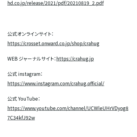
hd.co.jp/release/2021/pdf/20210819_2.pdf
公式オンラインサイト：
https://crosset.onward.co.jp/shop/crahug
WEB ジャーナルサイト：
https://crahug.jp
公式
instagram
：
https://www.instagram.com/crahug.official/
公式
YouTube
：
https://www.youtube.com/channel/UCWleUHrVDyog8
7C34kfJ92w